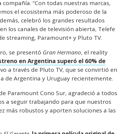
 la compañía. “Con todas nuestras marcas,
emos el ecosistema más poderoso de la
 Además, celebró los grandes resultados
en los canales de televisión abierta, Telefe
 de streaming, Paramount+ y Pluto TV.
oro, se presentó
Gran Hermano
, el reality
streno en Argentina superó el 60% de
ivo a través de Pluto TV, que se convirtió en
da de Argentina y Uruguay recientemente.
s de Paramount Cono Sur, agradeció a todos
os a seguir trabajando para que nuestros
z más robustos y aporten soluciones a las
de
El Gerente
,
la primera película original de