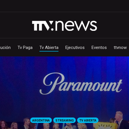
bución
Tv Paga
Tv Abierta
Ejecutivos
Eventos
ttvnow
ARGENTINA
STREAMING
TV ABIERTA