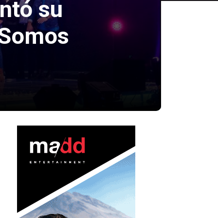
ntó su
 «Somos