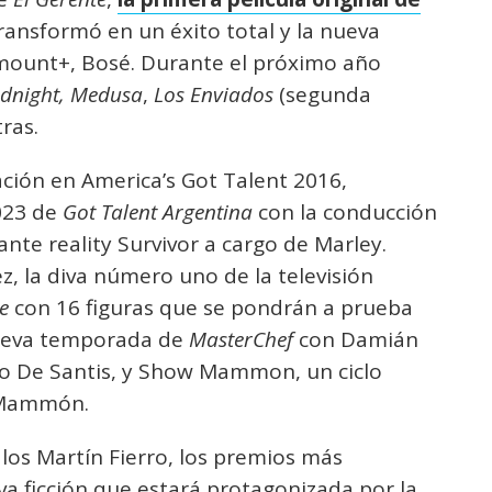
transformó en un éxito total y la nueva
mount+, Bosé. Durante el próximo año
idnight, Medusa
,
Los Enviados
(segunda
ras.
ción en America’s Got Talent 2016,
023 de
Got Talent Argentina
con la conducción
pante reality Survivor a cargo de Marley.
, la diva número uno de la televisión
e
con 16 figuras que se pondrán a prueba
 nueva temporada de
MasterChef
con Damián
o De Santis, y Show Mammon, un ciclo
y Mammón.
os Martín Fierro, los premios más
eva ficción que estará protagonizada por la