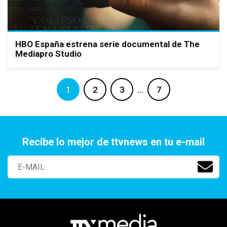
HBO España estrena serie documental de The
Mediapro Studio
1
2
3
…
7
Recibe lo mejor de ttvnews en tu e-mail