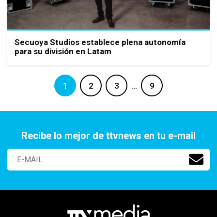
Secuoya Studios establece plena autonomía
para su división en Latam
1
2
3
…
9
Recibe lo mejor de ttvnews en tu e-mail