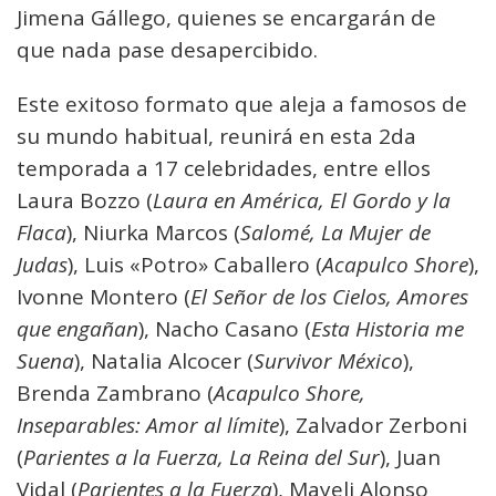
Jimena Gállego, quienes se encargarán de
que nada pase desapercibido.
Este exitoso formato que aleja a famosos de
su mundo habitual, reunirá en esta 2da
temporada a 17 celebridades, entre ellos
Laura Bozzo (
Laura en América, El Gordo y la
Flaca
), Niurka Marcos (
Salomé, La Mujer de
Judas
), Luis «Potro» Caballero (
Acapulco Shore
),
Ivonne Montero (
El Señor de los Cielos, Amores
que engañan
), Nacho Casano (
Esta Historia me
Suena
), Natalia Alcocer (
Survivor México
),
Brenda Zambrano (
Acapulco Shore,
Inseparables: Amor al límite
), Zalvador Zerboni
(
Parientes a la Fuerza, La Reina del Sur
), Juan
Vidal (
Parientes a la Fuerza
), Mayeli Alonso