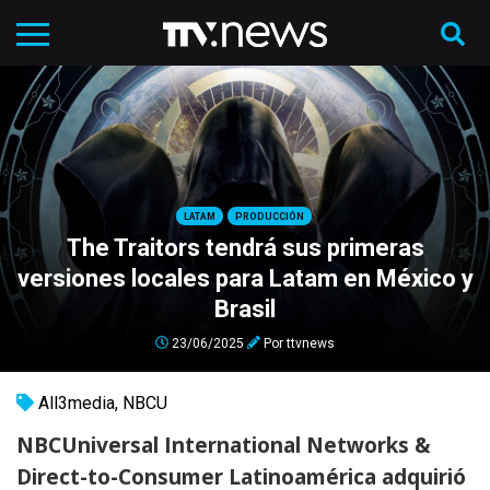
LATAM
PRODUCCIÓN
The Traitors tendrá sus primeras
versiones locales para Latam en México y
Brasil
23/06/2025
Por
ttvnews
All3media
,
NBCU
NBCUniversal International Networks &
Direct-to-Consumer Latinoamérica adquirió