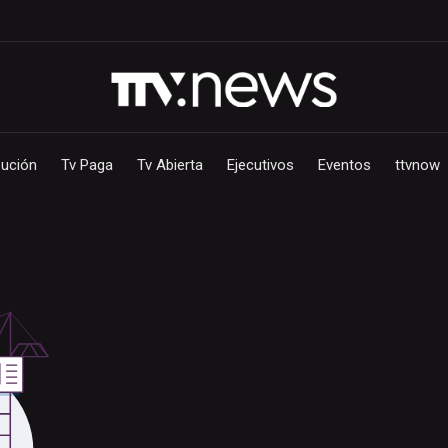
bución
Tv Paga
Tv Abierta
Ejecutivos
Eventos
ttvnow