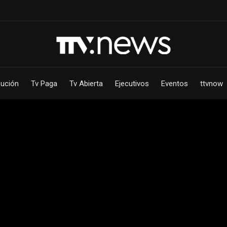
bución
Tv Paga
Tv Abierta
Ejecutivos
Eventos
ttvnow