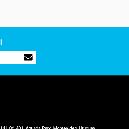
l
141 Of. 401, Aguada Park, Montevideo, Uruguay