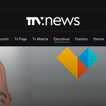
bución
Tv Paga
Tv Abierta
Ejecutivos
Eventos
ttvnow