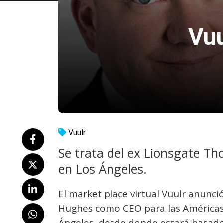
Vuu
Vuulr
Se trata del ex Lionsgate T
en Los Ángeles.
El market place virtual Vuulr anunc
Hughes como CEO para las Américas y
Ángeles, desde donde estará basado 