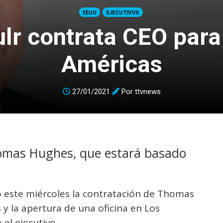
EEUU
EJECUTIVOS
lr contrata CEO para
Américas
27/01/2021
Por
ttvnews
homas Hughes, que estará basado
ió este miércoles la contratación de Thomas
 la apertura de una oficina en Los
el ejecutivo.