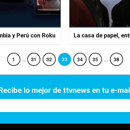
ombia y Perú con Roku
La casa de papel, en
1
…
31
32
33
34
35
…
38
Recibe lo mejor de ttvnews en tu e-mai