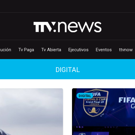
bución
Tv Paga
Tv Abierta
Ejecutivos
Eventos
ttvnow
DIGITAL
DIGITAL