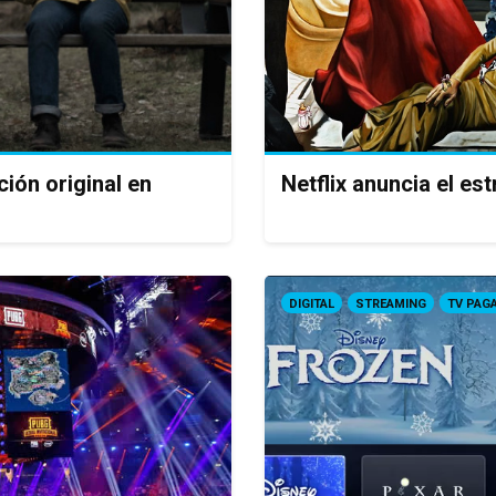
ción original en
Netflix anuncia el es
DIGITAL
STREAMING
TV PAG