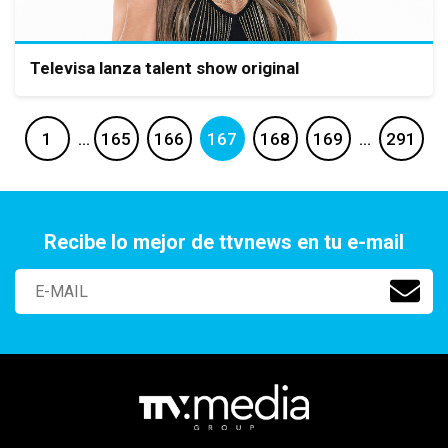
Televisa lanza talent show original
1
…
165
166
167
168
169
…
291
Recibe lo mejor de ttvnews en tu e-mail