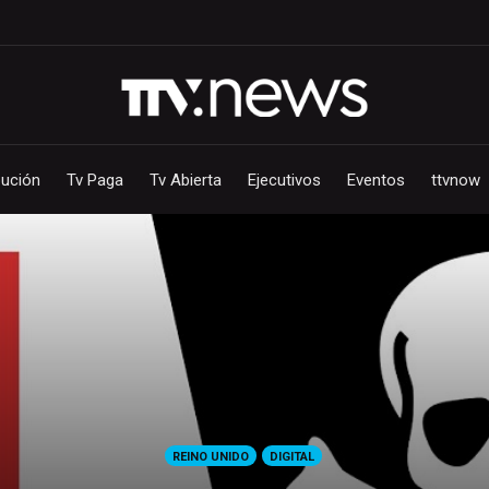
bución
Tv Paga
Tv Abierta
Ejecutivos
Eventos
ttvnow
REINO UNIDO
DIGITAL