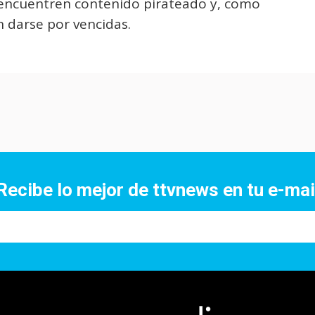
s encuentren contenido pirateado y, como
 darse por vencidas.
Recibe lo mejor de ttvnews en tu e-mai