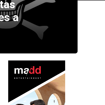
atas
es a