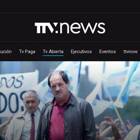
bución
Tv Paga
Tv Abierta
Ejecutivos
Eventos
ttvnow