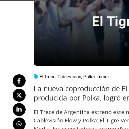
El Tig
El Trece
,
Cablevision
,
Polka
,
Turner
La nueva coproducción de El 
producida por Polka, logró e
El Trece de Argentina estrenó este 
Cablevisión Flow y Polka: El Tigre Ve
Media, los espectadores acompañar