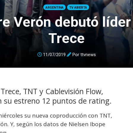
ARGENTINA
TV ABIERTA
re Verón debutó líder
Trece
11/07/2019
Por
ttvnews
Trece, TNT y Cablevisión Flow,
n su estreno 12 puntos de rating.
miércoles su nueva coproducción con TNT,
rón. Y, según los datos de Nielsen Ibope
on.