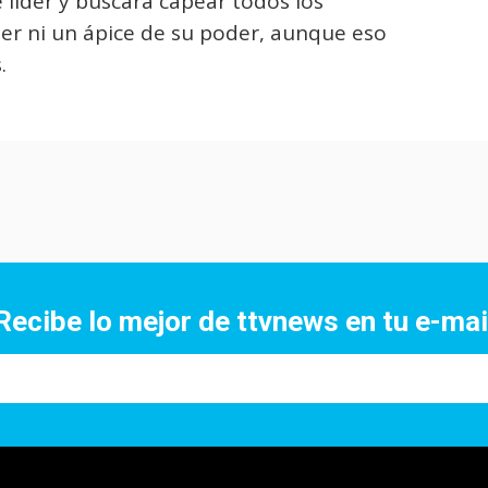
líder y buscará capear todos los
er ni un ápice de su poder, aunque eso
.
Recibe lo mejor de ttvnews en tu e-mai