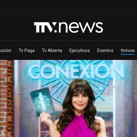
bución
Tv Paga
Tv Abierta
Ejecutivos
Eventos
ttvnow