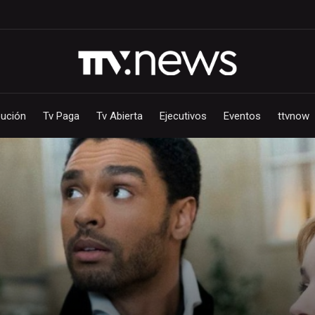
bución
Tv Paga
Tv Abierta
Ejecutivos
Eventos
ttvnow