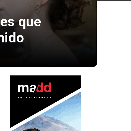
res que
nido