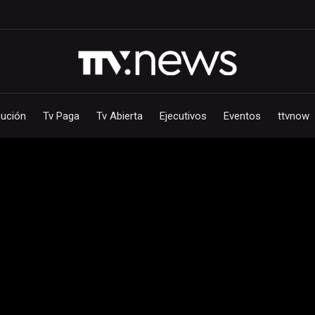
bución
Tv Paga
Tv Abierta
Ejecutivos
Eventos
ttvnow