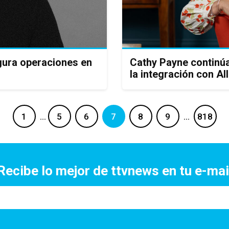
gura operaciones en
Cathy Payne continúa 
la integración con A
1
…
5
6
7
8
9
…
818
Recibe lo mejor de ttvnews en tu e-mai