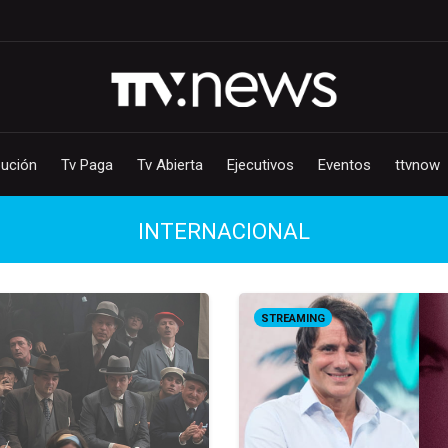
bución
Tv Paga
Tv Abierta
Ejecutivos
Eventos
ttvnow
INTERNACIONAL
STREAMING