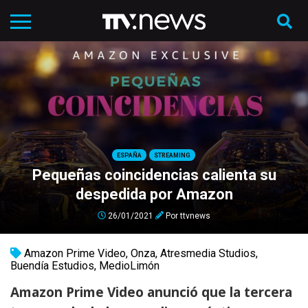
ESPAÑA
STREAMING
Pequeñas coincidencias calienta su
despedida por Amazon
26/01/2021
Por
ttvnews
Amazon Prime Video
,
Onza
,
Atresmedia Studios
,
Buendía Estudios
,
MedioLimón
Amazon Prime Video anunció que la tercera