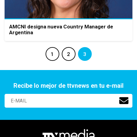
AMCNI designa nueva Country Manager de
Argentina
1
2
3
Recibe lo mejor de ttvnews en tu e-mail