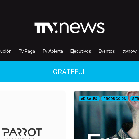
bución
Tv Paga
Tv Abierta
Ejecutivos
Eventos
ttvnow
GRATEFUL
AD SALES
PRODUCCIÓN
STR