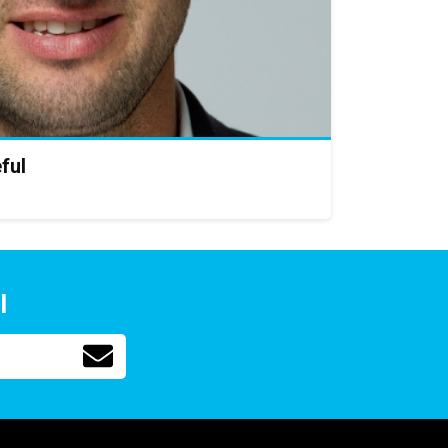
ful
l