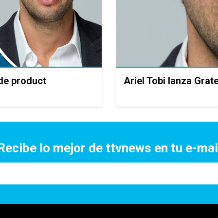
 de product
Ariel Tobi lanza Grate
Recibe lo mejor de ttvnews en tu e-mai