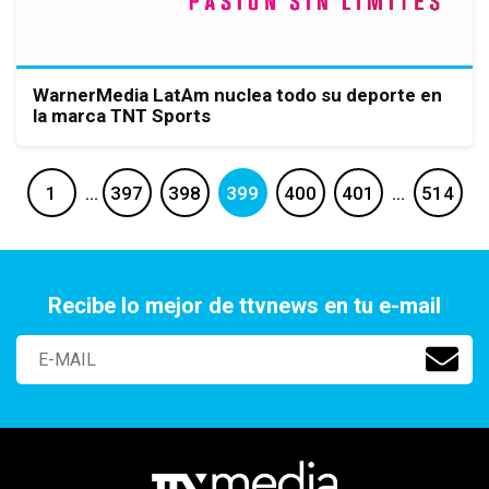
WarnerMedia LatAm nuclea todo su deporte en
la marca TNT Sports
1
…
397
398
399
400
401
…
514
Recibe lo mejor de ttvnews en tu e-mail