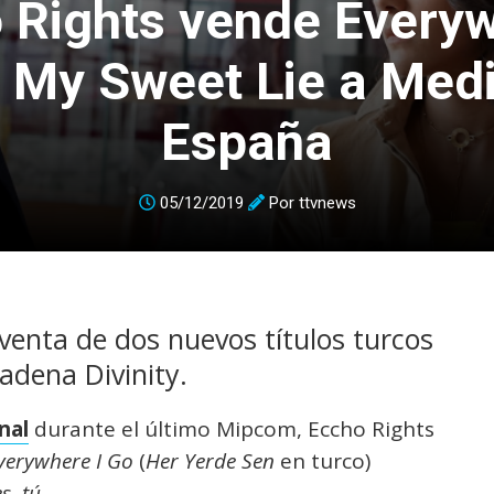
 Rights vende Everyw
 My Sweet Lie a Med
España
05/12/2019
Por
ttvnews
venta de dos nuevos títulos turcos
adena Divinity.
nal
durante el último Mipcom, Eccho Rights
verywhere I Go
(
Her Yerde Sen
en turco)
s, tú
.