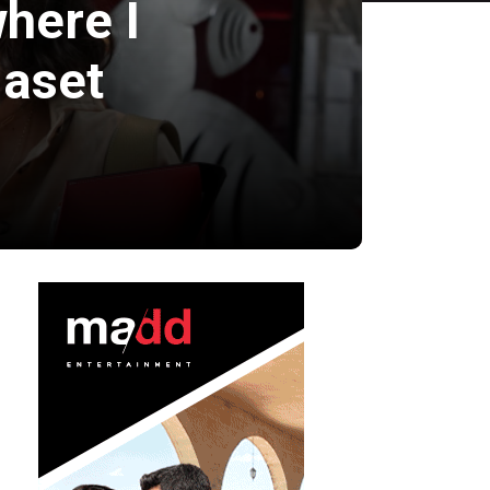
here I
iaset