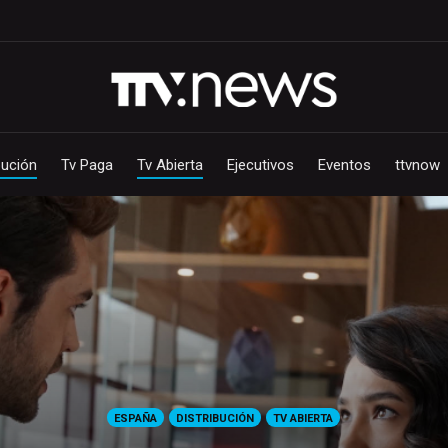
bución
Tv Paga
Tv Abierta
Ejecutivos
Eventos
ttvnow
ESPAÑA
DISTRIBUCIÓN
TV ABIERTA