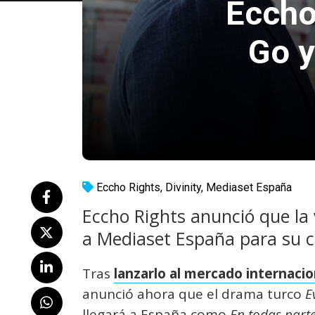
Eccho
Go y
Eccho Rights
,
Divinity
,
Mediaset España
Eccho Rights anunció que la 
a Mediaset España para su c
Tras
lanzarlo al mercado internacio
anunció ahora que el drama turco
E
llegará a España como
En todas parte