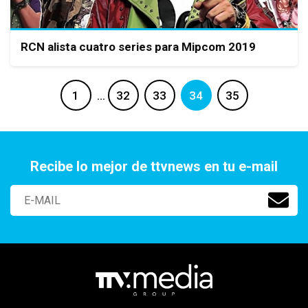
RCN alista cuatro series para Mipcom 2019
1
…
32
33
34
35
Recibe lo mejor de ttvnews en tu e-mail