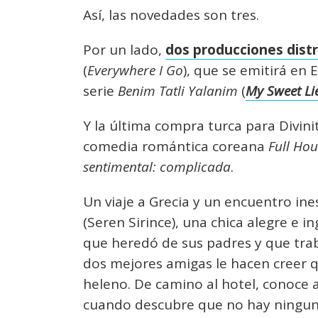
Así, las novedades son tres.
Por un lado,
dos producciones distr
(
Everywhere I Go
), que se emitirá en 
serie
Benim Tatli Yalanim
(
My Sweet Li
Y la última compra turca para Divini
comedia romántica coreana
Full Hou
sentimental: complicada
.
Un viaje a Grecia y un encuentro in
(Seren Sirince), una chica alegre e i
que heredó de sus padres y que trab
dos mejores amigas le hacen creer 
heleno. De camino al hotel, conoce 
cuando descubre que no hay ninguna