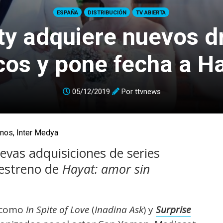
ESPAÑA
DISTRIBUCIÓN
TV ABIERTA
ity adquiere nuevos 
cos y pone fecha a H
05/12/2019
Por
ttvnews
inos
,
Inter Medya
vas adquisiciones de series
 estreno de
Hayat: amor sin
s como
In Spite of Love
(
Inadina Ask
) y
Surprise