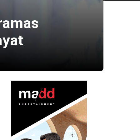
dramas
ayat