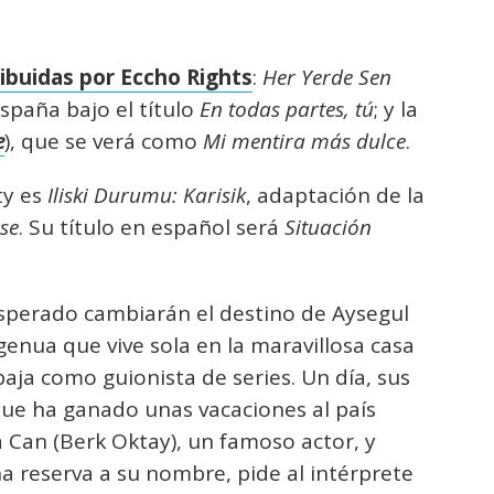
ibuidas por Eccho Rights
:
Her Yerde Sen
España bajo el título
En todas partes, tú
; y la
e
), que se verá como
Mi mentira más dulce
.
ty es
Iliski Durumu: Karisik
, adaptación de la
se
. Su título en español será
Situación
esperado cambiarán el destino de Aysegul
ngenua que vive sola en la maravillosa casa
aja como guionista de series. Un día, sus
que ha ganado unas vacaciones al país
a Can (Berk Oktay), un famoso actor, y
 reserva a su nombre, pide al intérprete