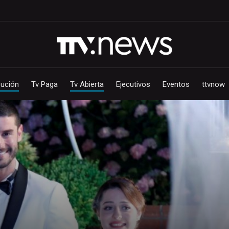
bución
Tv Paga
Tv Abierta
Ejecutivos
Eventos
ttvnow