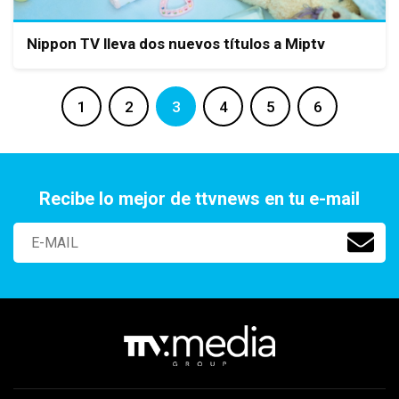
Nippon TV lleva dos nuevos títulos a Miptv
1
2
3
4
5
6
Recibe lo mejor de ttvnews en tu e-mail