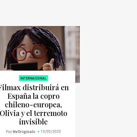
INTERNACIONAL
Filmax distribuirá en
España la copro
chileno-europea,
Olivia y el terremoto
invisible
Por
ttvOriginals
15/05/2023