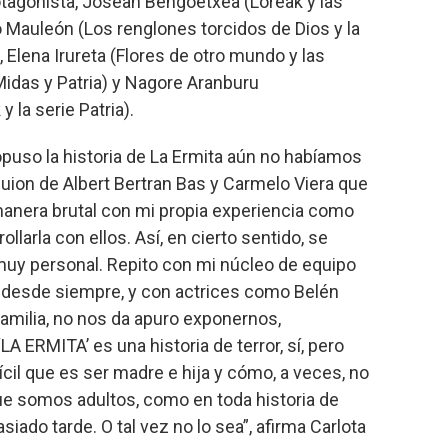
otagonista, Josean Bengoetxea (Loreak y las
o Mauleón (Los renglones torcidos de Dios y la
), Elena Irureta (Flores de otro mundo y las
Midas y Patria) y Nagore Aranburu
 la serie Patria).
uso la historia de La Ermita aún no habíamos
guion de Albert Bertran Bas y Carmelo Viera que
anera brutal con mi propia experiencia como
llarla con ellos. Así, en cierto sentido, se
muy personal. Repito con mi núcleo de equipo
esde siempre, y con actrices como Belén
familia, no nos da apuro exponernos,
A ERMITA’ es una historia de terror, sí, pero
ifícil que es ser madre e hija y cómo, a veces, no
e somos adultos, como en toda historia de
ado tarde. O tal vez no lo sea”, afirma Carlota