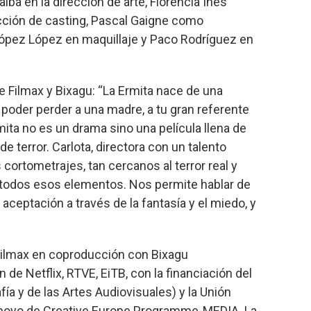
lba en la dirección de arte, Florencia Inés
cción de casting, Pascal Gaigne como
López López en maquillaje y Paco Rodríguez en
e Filmax y Bixagu: “La Ermita nace de una
 poder perder a una madre, a tu gran referente
ita no es un drama sino una película llena de
 terror. Carlota, directora con un talento
cortometrajes, tan cercanos al terror real y
n todos esos elementos. Nos permite hablar de
aceptación a través de la fantasía y el miedo, y
Filmax en coproducción con Bixagu
 de Netflix, RTVE, EiTB, con la financiación del
fía y de las Artes Audiovisuales) y la Unión
poyo de Creative Europe Programme-MEDIA. La