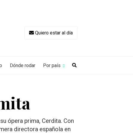
Quiero estar al día
o
Dónde rodar
Por país
mita
 su ópera prima, Cerdita. Con
rimera directora española en