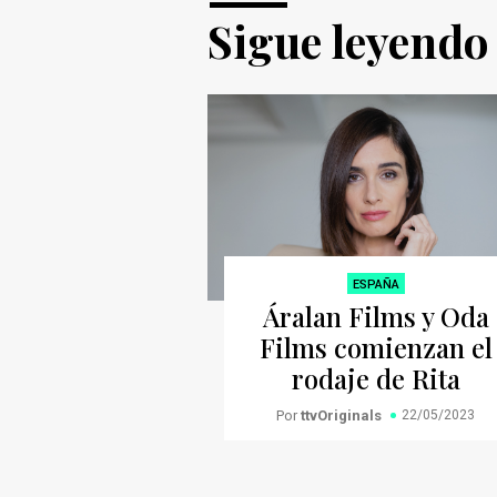
Sigue leyendo
ESPAÑA
Áralan Films y Oda
Films comienzan el
rodaje de Rita
Por
ttvOriginals
22/05/2023