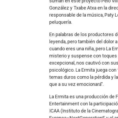
suman en este proyecto Peio Villa
González y Txabe Atxa en la dire
responsable de la música, Paty 
peluquería.
En palabras de los productores d
leyenda, pero también del dolor a
cuando eres una niña, pero La Erm
misterio y suspense con toques de
excepcional, nos cautivó con sus 
psicológico. La Ermita juega co
temas duros como la pérdida y la 
que a su vez emocionará”.
La Ermita es una producción de 
Entertainment con la participación
ICAA (Instituto de la Cinematogra
Europea–NextGenerationE y el a