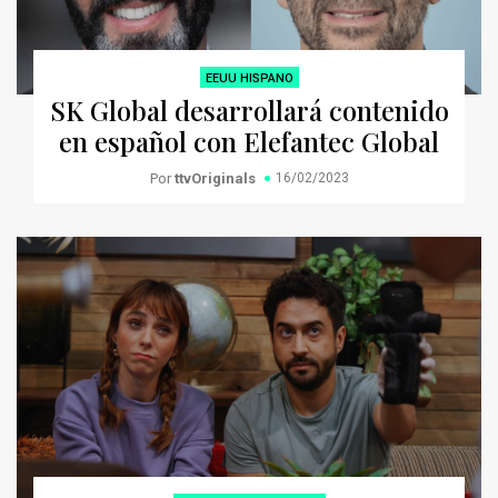
EEUU HISPANO
SK Global desarrollará contenido
en español con Elefantec Global
Por
ttvOriginals
16/02/2023