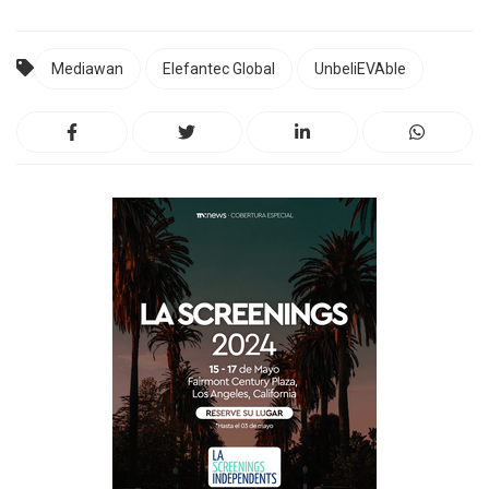
Mediawan
Elefantec Global
UnbeliEVAble