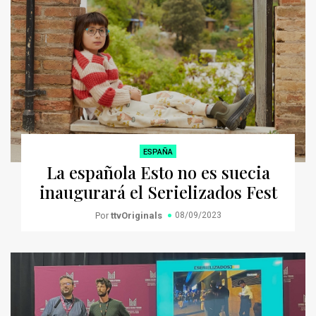
ESPAÑA
La española Esto no es suecia
inaugurará el Serielizados Fest
Por
ttvOriginals
08/09/2023