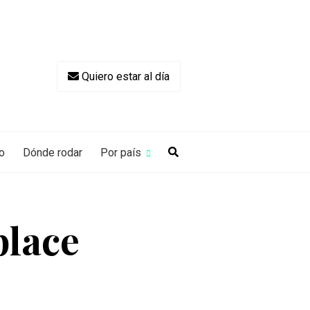
Quiero estar al día
o
Dónde rodar
Por país
place