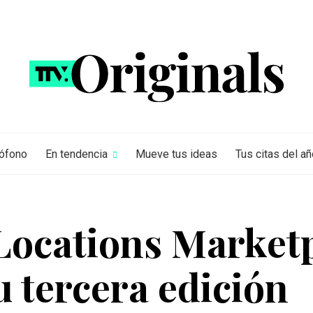
rófono
En tendencia
Mueve tus ideas
Tus citas del añ
Locations Market
 tercera edición