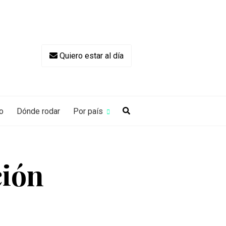
Quiero estar al día
o
Dónde rodar
Por país
ción