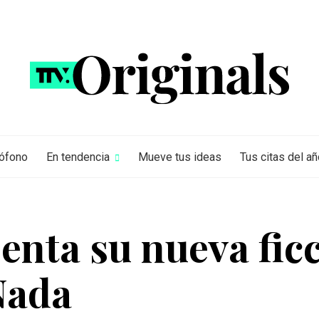
rófono
En tendencia
Mueve tus ideas
Tus citas del añ
enta su nueva fic
Nada