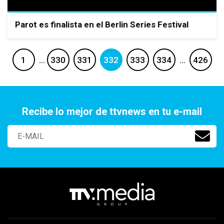
Parot es finalista en el Berlin Series Festival
1
…
330
331
332
333
334
…
426
Recibe lo mejor de ttvnews en tu e-mail