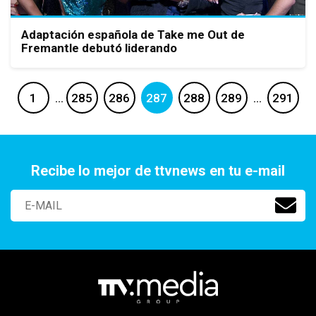
Adaptación española de Take me Out de
Fremantle debutó liderando
1
…
285
286
287
288
289
…
291
Recibe lo mejor de ttvnews en tu e-mail