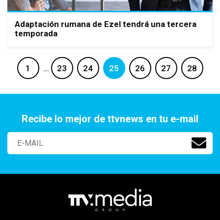
Adaptación rumana de Ezel tendrá una tercera
temporada
1
…
23
24
25
26
27
28
Recibe lo mejor de ttvnews en tu e-mail