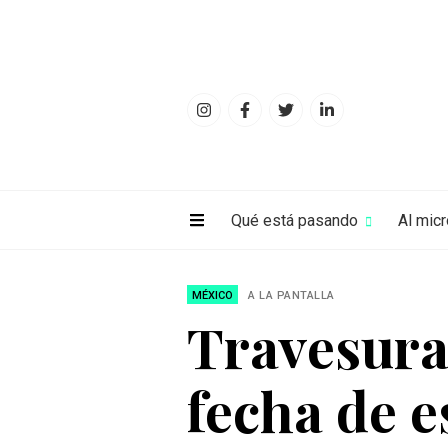
Qué está pasando
Al mic
MÉXICO
A LA PANTALLA
Travesuras
fecha de e