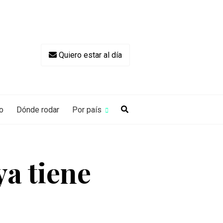
Quiero estar al día
o
Dónde rodar
Por país
ya tiene