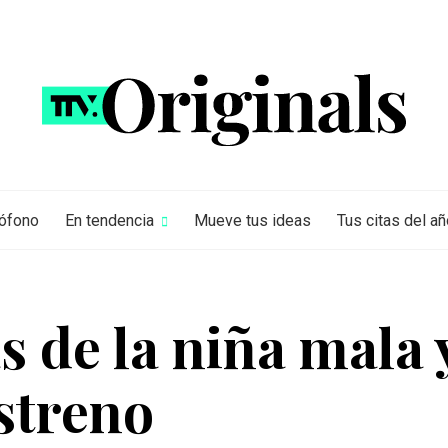
rófono
En tendencia
Mueve tus ideas
Tus citas del añ
 de la niña mala 
streno